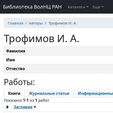
Библиотека ВолНЦ РАН
Каталоги
Ещё
Главная
Авторы
Трофимов И. А.
Трофимов И. А.
Фамилия
Имя
Отчество
Работы:
Книги
Журнальные статьи
Информационные
Показано
1-1
из
1
работ
#
Заглавие