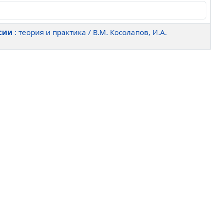
сии
: теория и практика / В.М. Косолапов, И.А.