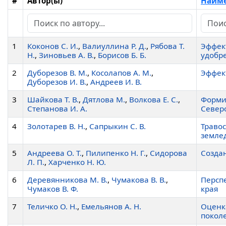
#
Автор(ы)
Наиме
1
Коконов С. И.
,
Валиуллина Р. Д.
,
Рябова Т.
Эффек
Н.
,
Зиновьев А. В.
,
Борисов Б. Б.
удобр
2
Дуборезов В. М.
,
Косолапов А. М.
,
Эффек
Дуборезов И. В.
,
Андреев И. В.
3
Шайкова Т. В.
,
Дятлова М.
,
Волкова Е. С.
,
Форми
Степанова И. А.
Север
4
Золотарев В. Н.
,
Сапрыкин С. В.
Травос
земле
5
Андреева О. Т.
,
Пилипенко Н. Г.
,
Сидорова
Созда
Л. П.
,
Харченко Н. Ю.
6
Деревянникова М. В.
,
Чумакова В. В.
,
Персп
Чумаков В. Ф.
края
7
Теличко О. Н.
,
Емельянов А. Н.
Оценк
покол