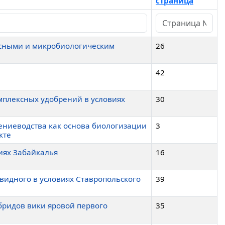
страница
ксными и микробиологическим
26
42
плексных удобрений в условиях
30
тениеводства как основа биологизации
3
кте
иях Забайкалья
16
видного в условиях Ставропольского
39
бридов вики яровой первого
35