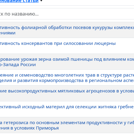
нование статьи
тивность фолиарной обработки посевов кукурузы компле
ениями
тивность консервантов при силосовании люцерны
рование урожая зерна озимой пшеницы под влиянием ком
о-Запада России
еяние и семеноводство многолетних трав в структуре рас
делия и развития кормопроизводства в региональном аспе
ние высокопродуктивных мятликовых агроценозов в услов
ективный исходный материл для селекции житняка гребне
а гетерозиса по основным элементам продуктивности у ги
ения в условиях Приморья