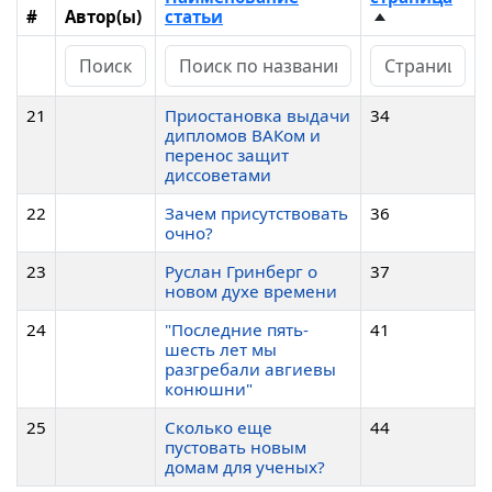
#
Автор(ы)
статьи
21
Приостановка выдачи
34
дипломов ВАКом и
перенос защит
диссоветами
22
Зачем присутствовать
36
очно?
23
Руслан Гринберг о
37
новом духе времени
24
"Последние пять-
41
шесть лет мы
разгребали авгиевы
конюшни"
25
Сколько еще
44
пустовать новым
домам для ученых?