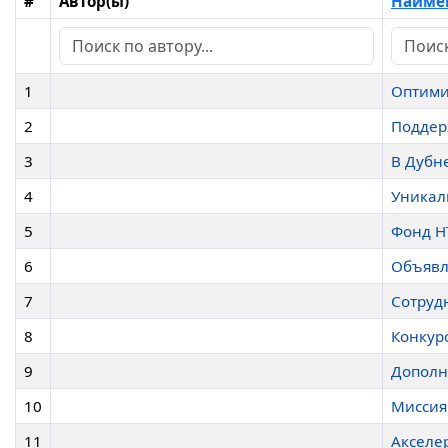
#
Автор(ы)
Наимен
1
Оптими
2
Поддер
3
В Дубн
4
Уникал
5
Фонд Н
6
Объявл
7
Сотруд
8
Конкур
9
Дополн
10
Миссия
11
Акселе