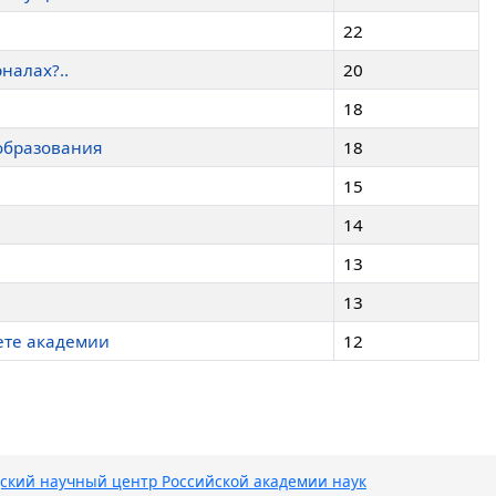
22
налах?..
20
18
образования
18
15
14
13
13
вете академии
12
ский научный центр Российской академии наук