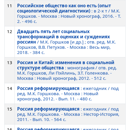
11
Российское общество как оно есть (опыт
социологической диагностики)
: в 2-х т / М.К.
Горшков. - Москва : Новый хронограф, 2016. - Т.
2. - 496 c.
12
Двадцать пять лет социальных
трансформаций в оценках и суждениях
россиян
/ М.К. Горшков [и др.] ; отв. ред. М.К.
Горшков, В.В. Петухов. - Москва : Весь мир,
2018. - 384 c.
13
Россия и Китай: изменения в социальной
структуре общества
: монография / отв. ред.
М.К. Горшков, Ли Пэйлинь, З.Т. Голенкова. -
Москва : Новый хронограф, 2012. - 512 c.
14
Россия реформирующаяся
: ежегодник / под
ред. М.К. Горшкова. - Москва : Новый
хронограф, 2012. - Вып. 11. - 480 c.
15
Россия реформирующаяся
: ежегодник / под
ред. М.К. Горшкова. - Москва : Нестор-История,
2011. - Вып. 10. - 564 c.
16
Россия реформирующаяся
: ежегодник / под