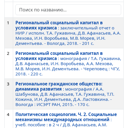
1
Региональный социальный капитал в
условиях кризиса
: заключительный отчет о
НИР / исполн. Т.А. Гужавина, Д.В. Афанасьев, А.А.
Мехова, И.Н. Воробьева, М.В. Морев, И.Н.
Дементьева. - Вологда, 2018. - 201 c.
2
Региональный социальный капитал в
условиях кризиса
: монография / Т.А. Гужавина,
Д.В. Афанасьев, И.Н. Воробьева, А.А. Мехова,
М.В. Морев, И.Н. Дементьева. - Череповец : ЧГУ,
2018. - 220 c.
3
Региональное гражданское общество:
динамика развития
: монография / А.А.
Шабунова, Д.В. Афанасьев, Т.А. Гужавина, Т.П.
Кожина, И.Н. Дементьева, Д.А. Ластовкина. -
Вологда : ИСЭРТ РАН, 2015. - 170 c.
4
Политическая социология. Ч. 2. Социальные
механизмы международных отношений
:
учеб. пособие : в 2 ч / Д.В. Афанасьев, А.М.