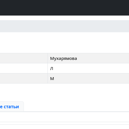
Мухарямова
Л
М
 статьи