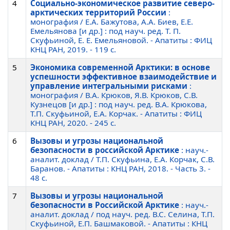
4
Социально-экономическое развитие северо-
арктических территорий России
:
монография / Е.А. Бажутова, А.А. Биев, Е.Е.
Емельянова [и др.] : под науч. ред. Т. П.
Скуфьиной, Е. Е. Емельяновой. - Апатиты : ФИЦ
КНЦ РАН, 2019. - 119 c.
5
Экономика современной Арктики: в основе
успешности эффективное взаимодействие и
управление интегральными рисками
:
монография / В.А. Крюков, Я.В. Крюков, С.В.
Кузнецов [и др.] : под науч. ред. В.А. Крюкова,
Т.П. Скуфьиной, Е.А. Корчак. - Апатиты : ФИЦ
КНЦ РАН, 2020. - 245 c.
6
Вызовы и угрозы национальной
безопасности в российской Арктике
: науч.-
аналит. доклад / Т.П. Скуфьина, Е.А. Корчак, С.В.
Баранов. - Апатиты : КНЦ РАН, 2018. - Часть 3. -
48 c.
7
Вызовы и угрозы национальной
безопасности в Российской Арктике
: науч.-
аналит. доклад / под науч. ред. В.С. Селина, Т.П.
Скуфьиной, Е.П. Башмаковой. - Апатиты : КНЦ