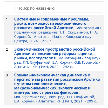
1
Системные и современные проблемы,
риски, возможности экономического
развития российской Арктики
: монография /
под научной редакцией Т. П. Скуфьиной, Н. А.
Серовой. - Апатиты : Изд-во Кольского науч.
центра, 2024. - 222 c.
2
Экономическое пространство российской
Арктики и пенсионная реформа: оценки,
рынки, последставия
: монография / под науч.
ред. Т.П. Скуфьиной, Е.А. Корчак, О.В. Губиной. -
Апатиты : КНЦ РАН, 2022. - 242 c.
3
Социально-экономическая динамика и
перспективы развития российской Арктики
с учетом геополитических,
макроэкономических, экологических и
минерально-сырьевых факторов
:
монография / под науч. ред. Т.П. Скуфьиной,
Е.А. Корчак. - Апатиты : КНЦ РАН, 2021. - 209 c.