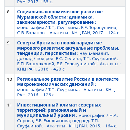
РАН, 2017. - 53 c.
8
Социально-экономическое развитие
Мурманской области: динамика,
закономерности, регулирование
:
монография / Т.П, Скуфьина, Е.Е. Торопушина,
С.В. Баранов. - Апатиты : КНЦ РАН, 2017. - 124 c.
9
Север и Арктика в новой парадигме
мирового развития: актуальные проблемы,
тенденции, перспективы
: науч.-аналит.
доклад / под ред. В.С. Селина, Т.П. Скуфьиной,
Е.П. Башмаковой, Е.Е. Торопушиной. - Апатиты :
КНЦ РАН, 2016. - 420 c.
10
Региональное развитие России в контексте
макроэкономических движений
:
монография / Т.П. Скуфьина. - Апатиты : КНЦ
РАН, 2016. - 126 c.
11
Инвестиционный климат северных
территорий: региональный и
муниципальный уровни
: монография / Н.А.
Серова, Е.Е. Емельянова; под ред. Т.П.
Скуфьиной. - Апатиты : КНЦ РАН, 2015. - 164 c.