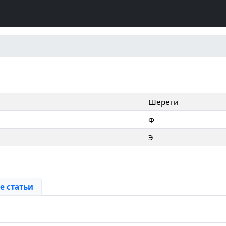
Шереги
Ф
Э
 статьи