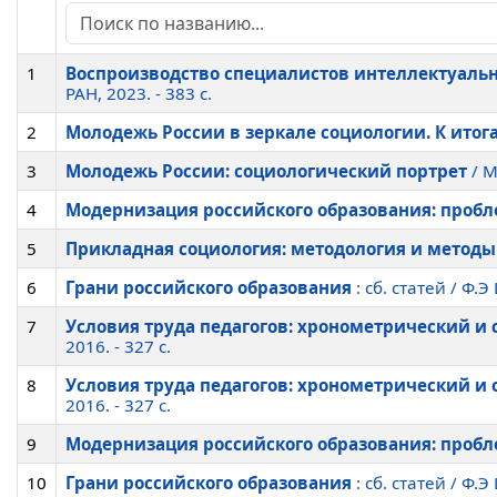
1
Воспроизводство специалистов интеллектуальн
РАН, 2023. - 383 c.
2
Молодежь России в зеркале социологии. К ито
3
Молодежь России: социологический портрет
/ М
4
Модернизация российского образования: проб
5
Прикладная социология: методология и методы
6
Грани российского образования
: сб. статей / Ф.
7
Условия труда педагогов: хронометрический и
2016. - 327 c.
8
Условия труда педагогов: хронометрический и
2016. - 327 c.
9
Модернизация российского образования: проб
10
Грани российского образования
: сб. статей / Ф.