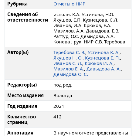
Рубрика
Отчеты о НИР
Сведения об
исполн. К.А. Устинова, Н.О.
ответственности
Якушев, Е.П. Кузнецова, С.Л.
Иванов, И.А. Крюков, Е.А.
Мазилов, А.А. Давыдова, Е.В.
Раттур, О.С. Демидова, А.А.
Конева ; рук. НИР С.В. Теребова
Автор(ы)
Теребова С. В.
,
Устинова К. А.
,
Якушев Н. О.
,
Кузнецова Е. П.
,
Иванов С. Л.
,
Крюков И. А.
,
Мазилов Е. А.
,
Давыдова А. А.
,
Демидова О. С.
Редактор(ы)
под ред.
Место издания
Вологда
Год издания
2021
Количество
412
страниц
Аннотация
В научном отчете представлены