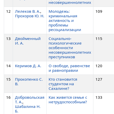
несовершеннолетних
12
Лелеков В. А.
,
Молодежь:
109
Прохоров Ю. Н.
криминальная
активность и
проблемы
ресоциализации
13
Двойменный
Социально-
115
И. А.
психологические
особенности
несовершеннолетних
преступников
14
Керимов Д. А.
О свободе, равенстве
120
и равноправии
15
Прокопенко С.
Кто становится
127
В.
студентом на
Сахалине?
16
Добровольская
Как живется семье с
133
Т. А.
,
нетрудоспособным?
Шабалина Н.
Б.