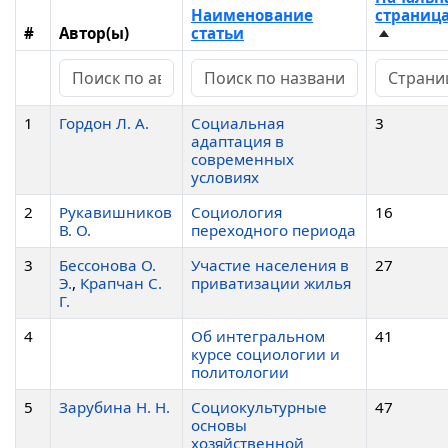
Наименование
страниц
#
Автор(ы)
статьи
1
Гордон Л. А.
Социальная
3
адаптация в
современных
условиях
2
Рукавишников
Социология
16
В. О.
переходного периода
3
Бессонова О.
Участие населения в
27
Э.
,
Крапчан С.
приватизации жилья
Г.
4
Об интегральном
41
курсе социологии и
политологии
5
Зарубина Н. Н.
Социокультурные
47
основы
хозяйственной