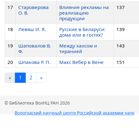
17
Староверова
Влияние рекламы на
137
О. В.
реализацию
продукции
18
Левяш И. Я.
Русские в Беларуси:
139
дома или в гостях?
19
Шаповалов В.
Между хаосом и
143
Ф.
тиранией
20
Шпакова Р. П.
Макс Вебер в Вене
151
«
1
2
»
© Библиотека ВолНЦ РАН 2026
Вологодский научный центр Российской академии наук