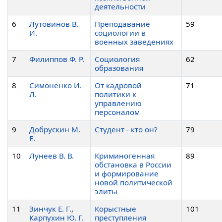
деятельности
6
Лутовинов В.
Преподавание
59
И.
социологии в
военных заведениях
7
Филиппов Ф. Р.
Социология
62
образования
8
Симоненко И.
От кадровой
71
Л.
политики к
управлению
персоналом
9
Добрускин М.
Студент - кто он?
79
Е.
10
Лунеев В. В.
Криминогенная
89
обстановка в России
и формирование
новой политической
элиты
11
Зинчук Е. Г.
,
Корыстные
101
Карпухин Ю. Г.
преступления