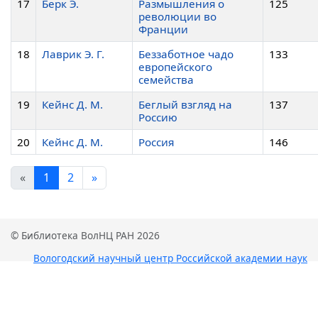
17
Берк Э.
Размышления о
125
революции во
Франции
18
Лаврик Э. Г.
Беззаботное чадо
133
европейского
семейства
19
Кейнс Д. М.
Беглый взгляд на
137
Россию
20
Кейнс Д. М.
Россия
146
«
1
2
»
© Библиотека ВолНЦ РАН 2026
Вологодский научный центр Российской академии наук