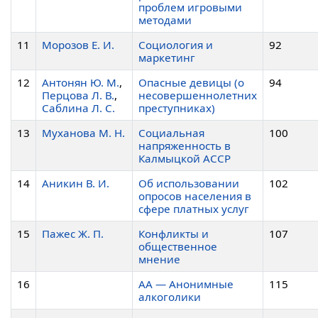
проблем игровыми
методами
11
Морозов Е. И.
Социология и
92
маркетинг
12
Антонян Ю. М.
,
Опасные девицы (о
94
Перцова Л. В.
,
несовершеннолетних
Саблина Л. С.
преступниках)
13
Муханова М. Н.
Социальная
100
напряженность в
Калмыцкой АССР
14
Аникин В. И.
Об использовании
102
опросов населения в
сфере платных услуг
15
Пажес Ж. П.
Конфликты и
107
общественное
мнение
16
АА — Анонимные
115
алкоголики