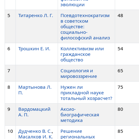
эволюции
5
Титаренко Л. Г.
Псевдотехнократизм
48
в советском
обществе:
социально-
философский анализ
6
Трошкин Е. И.
Коллективизм или
54
гражданское
общество
7
Социология и
65
мировоззрение
8
Мартынова Л.
Нужен ли
75
П.
прикладной науке
тотальный хозрасчет?
9
Вардомацкий
Аксио-
80
А. П.
биографическая
методика
10
Дудченко В. С.
,
Решение
85
Масалков И. К.
региональных