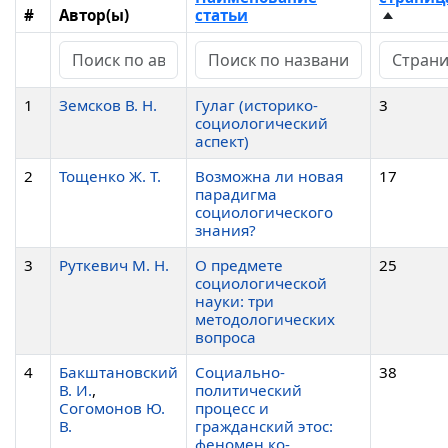
#
Автор(ы)
статьи
1
Земсков В. Н.
Гулаг (историко-
3
социологический
аспект)
2
Тощенко Ж. Т.
Возможна ли новая
17
парадигма
социологического
знания?
3
Руткевич М. Н.
О предмете
25
социологической
науки: три
методологических
вопроса
4
Бакштановский
Социально-
38
В. И.
,
политический
Согомонов Ю.
процесс и
В.
гражданский этос:
феномен ко-