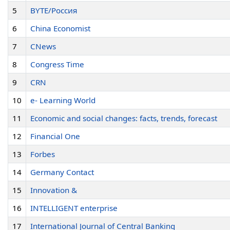
5
BYTE/Россия
6
China Economist
7
CNews
8
Congress Time
9
CRN
10
e- Learning World
11
Economic and social changes: facts, trends, forecast
12
Financial One
13
Forbes
14
Germany Contact
15
Innovation &
16
INTELLIGENT enterprise
17
International Journal of Central Banking