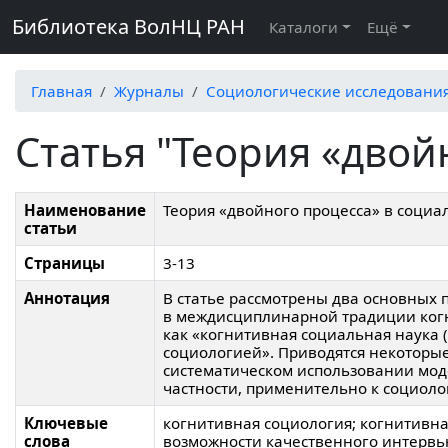
Библиотека ВолНЦ РАН
Каталоги
Ещё
Главная
Журналы
Социологические исследовани
Статья "Теория «двой
Наименование
Теория «двойного процесса» в соци
статьи
Страницы
3-13
Аннотация
В статье рассмотрены два основных 
в междисциплинарной традиции когн
как «когнитивная социальная наука 
социологией». Приводятся некоторы
систематическом использовании моде
частности, применительно к социоло
Ключевые
когнитивная социология; когнитивна
слова
возможности качественного интервь