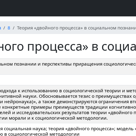
я
8
Теория «двойного процесса» в социальном познании
ного процесса» в социа
альном познании и перспективы приращения социологичес
подхода к использованию в социологической теории и мет
итивной науки. Обосновывается тезис о преимуществах од
(и нейронаука)», а также демонстрируются ограничения в
е конкретные примеры преимуществ традиции когнитивн
лей и исследовательских результатов теории «двойного п
гии морали и к социологической методологии.
я социальная наука; теория «двойного процесса»; модель
ю в социологической методологии