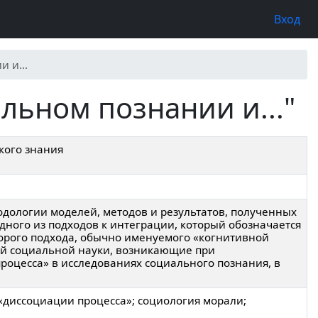
Вход
 и...
льном познании и..."
кого знания
одологии моделей, методов и результатов, полученных
ного из подходов к интеграции, который обозначается
торого подхода, обычно именуемого «когнитивной
ой социальной науки, возникающие при
роцесса» в исследованиях социального познания, в
 «диссоциации процесса»; социология морали;