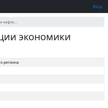
Вход
 нефте...
ации экономики
о региона