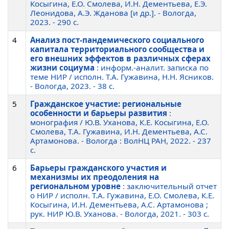
Косыгина, Е.О. Смолева, И.Н. Дементьева, Е.Э.
Леонидова, А.Э. Жданова [и др.]. - Вологда,
2023. - 290 c.
4
Анализ пост-пандемического социального
капитала территориального сообщества и
его внешних эффектов в различных сферах
жизни социума
: информ.-аналит. записка по
теме НИР / исполн. Т.А. Гужавина, Н.Н. Ясников.
- Вологда, 2023. - 38 c.
5
Гражданское участие: региональные
особенности и барьеры развития
:
монография / Ю.В. Уханова, К.Е. Косыгина, Е.О.
Смолева, Т.А. Гужавина, И.Н. Дементьева, А.С.
Артамонова. - Вологда : ВолНЦ РАН, 2022. - 237
c.
6
Барьеры гражданского участия и
механизмы их преодоления на
региональном уровне
: заключительный отчет
о НИР / исполн. Т.А. Гужавина, Е.О. Смолева, К.Е.
Косыгина, И.Н. Дементьева, А.С. Артамонова ;
рук. НИР Ю.В. Уханова. - Вологда, 2021. - 303 c.