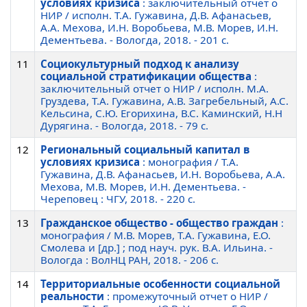
условиях кризиса
: заключительный отчет о
НИР / исполн. Т.А. Гужавина, Д.В. Афанасьев,
А.А. Мехова, И.Н. Воробьева, М.В. Морев, И.Н.
Дементьева. - Вологда, 2018. - 201 c.
11
Социокультурный подход к анализу
социальной стратификации общества
:
заключительный отчет о НИР / исполн. М.А.
Груздева, Т.А. Гужавина, А.В. Загребельный, А.С.
Кельсина, С.Ю. Егорихина, В.С. Каминский, Н.Н
Дурягина. - Вологда, 2018. - 79 c.
12
Региональный социальный капитал в
условиях кризиса
: монография / Т.А.
Гужавина, Д.В. Афанасьев, И.Н. Воробьева, А.А.
Мехова, М.В. Морев, И.Н. Дементьева. -
Череповец : ЧГУ, 2018. - 220 c.
13
Гражданское общество - общество граждан
:
монография / М.В. Морев, Т.А. Гужавина, Е.О.
Смолева и [др.] ; под науч. рук. В.А. Ильина. -
Вологда : ВолНЦ РАН, 2018. - 206 c.
14
Территориальные особенности социальной
реальности
: промежуточный отчет о НИР /