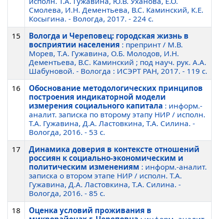
исполн. Т.А. Гужавина, Ю.В. Уханова, Е.О.
Смолева, И.Н. Дементьева, В.С. Каминский, К.Е.
Косыгина. - Вологда, 2017. - 224 c.
15
Вологда и Череповец: городская жизнь в
восприятии населения
: препринт / М.В.
Морев, Т.А. Гужавина, О.Б. Молодов, И.Н.
Дементьева, В.С. Каминский ; под науч. рук. А.А.
Шабуновой. - Вологда : ИСЭРТ РАН, 2017. - 119 c.
16
Обоснование методологических принципов
построения индикаторной модели
измерения социального капитала
: информ.-
аналит. записка по второму этапу НИР / исполн.
Т.А. Гужавина, Д.А. Ластовкина, Т.А. Силина. -
Вологда, 2016. - 53 c.
17
Динамика доверия в контексте отношений
россиян к социально-экономическим и
политическим изменениям
: информ.-аналит.
записка о втором этапе НИР / исполн. Т.А.
Гужавина, Д.А. Ластовкина, Т.А. Силина. -
Вологда, 2016. - 85 c.
18
Оценка условий проживания в