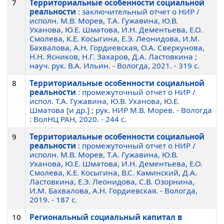
7
Территориальные особенности социальной
реальности
: заключительный отчет о НИР /
исполн. М.В. Морев, Т.А. Гужавина, Ю.В.
Уханова, Ю.Е. Шматова, И.Н. Дементьева, Е.О.
Смолева, К.Е. Косыгина, Е.Э. Леонидова, И.М.
Бахвалова, А.Н. Гордиевская, О.А. Сверкунова,
Н.Н. Ясников, Н.Г. Захаров, Д.А. Ластовкина ;
науч. рук. В.А. Ильин. - Вологда, 2021. - 319 c.
8
Территориальные особенности социальной
реальности
: промежуточный отчет о НИР /
испол. Т.А. Гужавина, Ю.В. Уханова, Ю.Е.
Шматова [и др.] ; рук. НИР М.В. Морев. - Вологда
: ВолНЦ РАН, 2020. - 244 c.
9
Территориальные особенности социальной
реальности
: промежуточный отчет о НИР /
исполн. М.В. Морев, Т.А. Гужавина, Ю.В.
Уханова, Ю.Е. Шматова, И.Н. Дементьева, Е.О.
Смолева, К.Е. Косыгина, В.С. Каминский, Д.А.
Ластовкина, Е.Э. Леонидова, С.В. Озорнина,
И.М. Бахвалова, А.Н. Гордиевская. - Вологда,
2019. - 187 c.
10
Региональный социальный капитал в