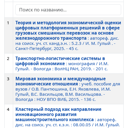
1
Теория и методология экономической оценки
цифровых платформенных решений в сфере
грузовых смешанных перевозок на основе
железнодорожного транспорта
: автореф. дис.
на соиск. уч. ст. канд.э.н. : 5.2.3 / И. М. Гулый . -
Санкт-Петербург, 2025. - 45 c.
2
Транспортно-логистические системы в
цифровой экономике
: монография / И.М.
Гулый. - Вологда : ВолНЦ РАН, 2019. - 201 c.
3
Мировая экономика и международные
экономические отношения
: учеб. пособие для
вузов / О.В. Пантюшина, Е.Н. Яковлева, И.М.
Гулый, В.С. Васильцов, В.М. Васильцова. -
Вологда : НОУ ВПО ВИБ, 2015. - 136 c.
4
Кластерный подход как направление
инновационного развития
машиностроительного комплекса
: автореф.
дис. на соиск. уч. ст. к.э.н. : 08.00.05 / И.М. Гулый.