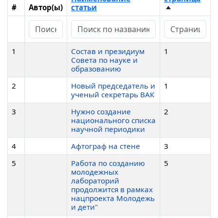
#
Автор(ы)
статьи
1
Состав и президиум
1
Совета по науке и
образованию
2
Новый председатель и
1
ученый секретарь ВАК
3
Нужно создание
2
национального списка
научной периодики
4
Афтограф на стене
3
5
Работа по созданию
5
молодежных
лабораторий
продолжится в рамках
нацпроекта Молодежь
и дети"