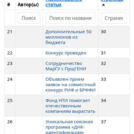
#
Автор(ы)
статьи
21
Дополнительные 50
30
миллионов из
бюджета
22
Конкурс проведен
31
23
Сотрудничество
32
МарГУ с ПущГЕНИ
24
Объявлен прием
33
заявок на совместный
конкурс РИФ и БРФФИ
25
Фонд НТИ помогает
34
отечественным
компаниям вырастать
26
Уникальная союзная
37
программа «ДНК-
идентификация»