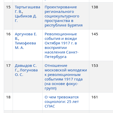
15
Тартыгашева
Проектирование
138
Г. В.
,
регионального
Цыбиков Д.
социокультурного
Г.
пространства в
республике Бурятия
16
Аргунова Е.
Революционные
145
В.
,
события и вожди
Тимофеева
Октября 1917 г. в
М. А.
восприятии
населения Санкт-
Петербурга
17
Давыдов С.
Отношение
153
Г.
,
Логунова
московской молодежи
О. С.
к революционным
событиям 1917 года
(на основе фокус-
групп)
18
О чем тревожатся
161
социологи: 25 лет
СПАС