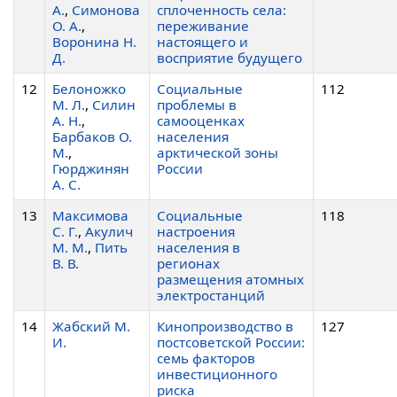
А.
,
Симонова
сплоченность села:
О. А.
,
переживание
Воронина Н.
настоящего и
Д.
восприятие будущего
12
Белоножко
Социальные
112
М. Л.
,
Силин
проблемы в
А. Н.
,
самооценках
Барбаков О.
населения
М.
,
арктической зоны
Гюрджинян
России
А. С.
13
Максимова
Социальные
118
С. Г.
,
Акулич
настроения
М. М.
,
Пить
населения в
В. В.
регионах
размещения атомных
электростанций
14
Жабский М.
Кинопроизводство в
127
И.
постсоветской России:
семь факторов
инвестиционного
риска