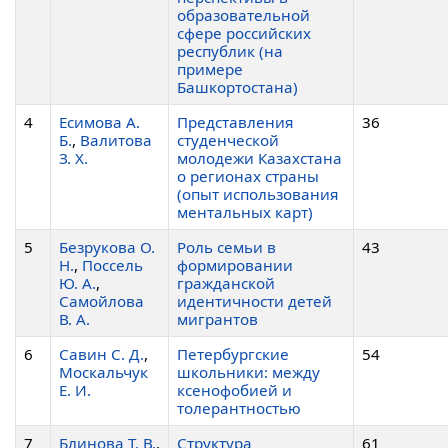
образовательной
сфере российских
республик (на
примере
Башкортостана)
4
Есимова А.
Представления
36
Б.
,
Валитова
студенческой
З. Х.
молодежи Казахстана
о регионах страны
(опыт использования
ментальных карт)
5
Безрукова О.
Роль семьи в
43
Н.
,
Поссель
формировании
Ю. А.
,
гражданской
Самойлова
идентичности детей
В. А.
мигрантов
6
Савин С. Д.
,
Петербургские
54
Москальчук
школьники: между
Е. И.
ксенофобией и
толерантностью
7
Блинова Т. В.
,
Структура
61