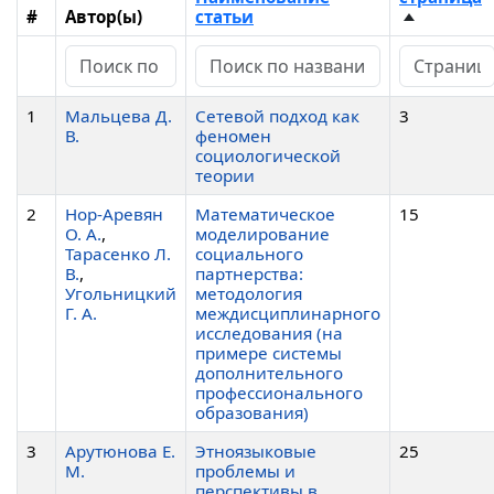
#
Автор(ы)
статьи
1
Мальцева Д.
Сетевой подход как
3
В.
феномен
социологической
теории
2
Нор-Аревян
Математическое
15
О. А.
,
моделирование
Тарасенко Л.
социального
В.
,
партнерства:
Угольницкий
методология
Г. А.
междисциплинарного
исследования (на
примере системы
дополнительного
профессионального
образования)
3
Арутюнова Е.
Этноязыковые
25
М.
проблемы и
перспективы в