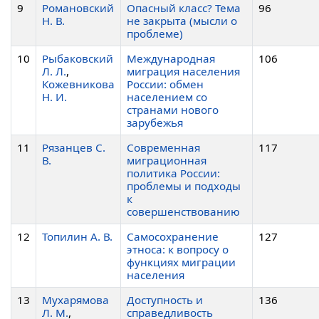
9
Романовский
Опасный класс? Тема
96
Н. В.
не закрыта (мысли о
проблеме)
10
Рыбаковский
Международная
106
Л. Л.
,
миграция населения
Кожевникова
России: обмен
Н. И.
населением со
странами нового
зарубежья
11
Рязанцев С.
Современная
117
В.
миграционная
политика России:
проблемы и подходы
к
совершенствованию
12
Топилин А. В.
Самосохранение
127
этноса: к вопросу о
функциях миграции
населения
13
Мухарямова
Доступность и
136
Л. М.
,
справедливость