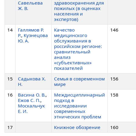
Савельева
здравоохранения для
Ж. В.
пожилых (в оценках
населения и
экспертов)
14
Галлямов Р.
Качество
146
Р.
,
Кузнецова
медицинского
Ю. А.
обслуживания в
российском регионе:
сравнительный
анализ
«субъективных»
показателей
15
Садыкова Х.
Семья в современном
156
Н.
мире
16
Васина О. В.
,
Междисциплинарный
158
Ежов С. П.
,
подход в
Москальчук
исследовании
Е. И.
современных
этнических проблем
17
Книжное обозрение
160