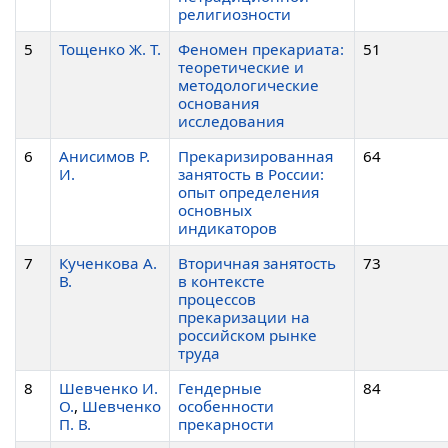
религиозности
5
Тощенко Ж. Т.
Феномен прекариата:
51
теоретические и
методологические
основания
исследования
6
Анисимов Р.
Прекаризированная
64
И.
занятость в России:
опыт определения
основных
индикаторов
7
Кученкова А.
Вторичная занятость
73
В.
в контексте
процессов
прекаризации на
российском рынке
труда
8
Шевченко И.
Гендерные
84
О.
,
Шевченко
особенности
П. В.
прекарности