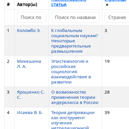
#
Автор(ы)
статьи
1
Коломбо Э.
К глобальным
3
социальным наукам?
Некоторые
предварительные
размышления
2
Микешина
Эпистемология и
19
Л. А.
российская
социология:
взаимодействие в
развитии
3
Ярошенко С.
О возможностях
28
С.
применения теории
андеркласса в России
4
Исаева В. Б.
Теория депривации
39
как инструмент
изучения
нетрадиционной