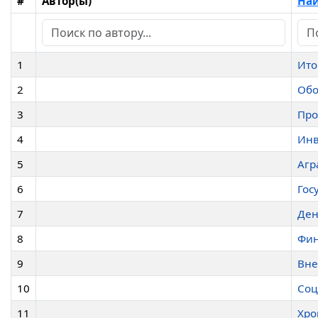
#
Автор(ы)
Наи
1
Ито
2
Обо
3
Пр
4
Инв
5
Агр
6
Гос
7
Ден
8
Фин
9
Вне
10
Соц
11
Хро