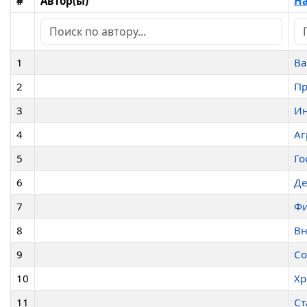
#
Автор(ы)
На
1
Ва
2
П
3
Ин
4
Аг
5
Го
6
Де
7
Фи
8
Вн
9
Со
10
Хр
11
Ст