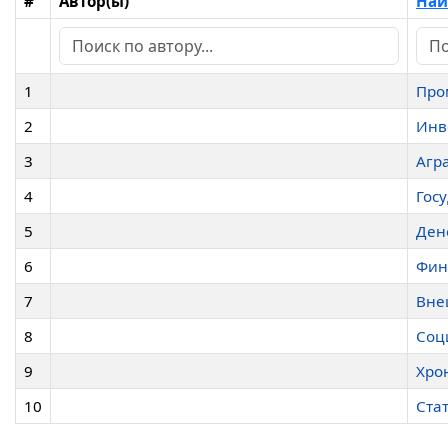
#
Автор(ы)
Наи
1
Про
2
Инв
3
Агр
4
Гос
5
Ден
6
Фин
7
Вне
8
Соц
9
Хро
10
Стат