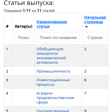
Статьи выпуска:
Показано
1-11
из
11
статей
Начальная
Наименование
страница
#
Автор(ы)
статьи
1
Обобщающие
2
показатели
экономической
активности
2
Промышленность
2
3
Инвестиционные
6
процессы
4
Аграрно-
7
продовольственная
сфера
5
Государственные
9