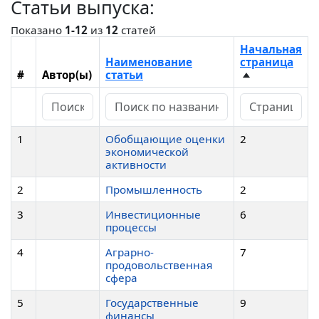
Статьи выпуска:
Показано
1-12
из
12
статей
Начальная
Наименование
страница
#
Автор(ы)
статьи
1
Обобщающие оценки
2
экономической
активности
2
Промышленность
2
3
Инвестиционные
6
процессы
4
Аграрно-
7
продовольственная
сфера
5
Государственные
9
финансы