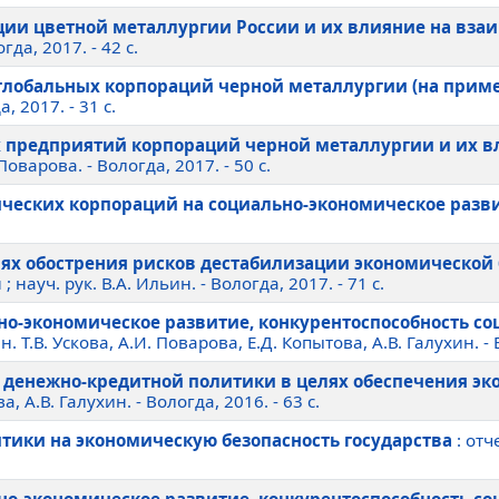
ции цветной металлургии России и их влияние на вз
да, 2017. - 42 c.
глобальных корпораций черной металлургии (на приме
 2017. - 31 c.
х предприятий корпораций черной металлургии и их 
оварова. - Вологда, 2017. - 50 c.
ческих корпораций на социально-экономическое разв
ях обострения рисков дестабилизации экономической 
 науч. рук. В.А. Ильин. - Вологда, 2017. - 71 c.
ьно-экономическое развитие, конкурентоспособность с
 Т.В. Ускова, А.И. Поварова, Е.Д. Копытова, А.В. Галухин. - В
денежно-кредитной политики в целях обеспечения эк
 А.В. Галухин. - Вологда, 2016. - 63 c.
ики на экономическую безопасность государства
: отч