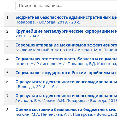
1
Бюджетная безопасность административных цен
Поварова. - Вологда, 2019. - 20 c.
2
Крупнейшие металлургические корпорации и 
2019. - 204 c.
3
Совершенствование механизмов эффективного 
заключительный отчет о НИР / исполн. М.А. Печенская
4
Социальная ответственность бизнеса и социал
отчет о НИР / исполн. А.И. Поварова, Е.Д. Копытова, 
5
Социальное государство в России: проблемы и
6
О результатах деятельности консолидированн
- Вологда, 2018. - 16 c.
7
О результатах деятельности консолидированн
/ исполн. В.А. Ильин, А.И. Поварова. - Вологда, 2018.
8
Оценка состояния безопасности бюджетных сист
исполн. М.А. Печенская, А.И. Поварова. - Вологда, 20