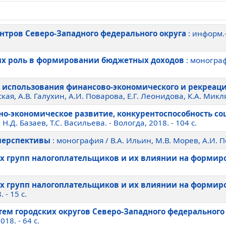
тров Северо-Западного федерального округа
: информ.-
их роль в формировании бюджетных доходов
: монограф
использования финансово-экономического и рекреаци
, А.В. Галухин, А.И. Поварова, Е.Г. Леонидова, К.А. Микляев
ьно-экономическое развитие, конкурентоспособность с
Н.Д. Базаев, Т.С. Васильева. - Вологда, 2018. - 104 c.
 перспективы
: монография / В.А. Ильин, М.В. Морев, А.И. По
ых групп налогоплательщиков и их влиянии на форми
ых групп налогоплательщиков и их влиянии на форми
 - 15 c.
ем городских округов Северо-Западного федерального
18. - 64 c.