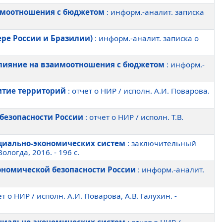
аимоотношения с бюджетом
: информ.-аналит. записка
ре России и Бразилии)
: информ.-аналит. записка о
влияние на взаимоотношения с бюджетом
: информ.-
итие территорий
: отчет о НИР / исполн. А.И. Поварова.
безопасности России
: отчет о НИР / исполн. Т.В.
оциально-экономических систем
: заключительный
ологда, 2016. - 196 c.
ономической безопасности России
: информ.-аналит.
ет о НИР / исполн. А.И. Поварова, А.В. Галухин. -