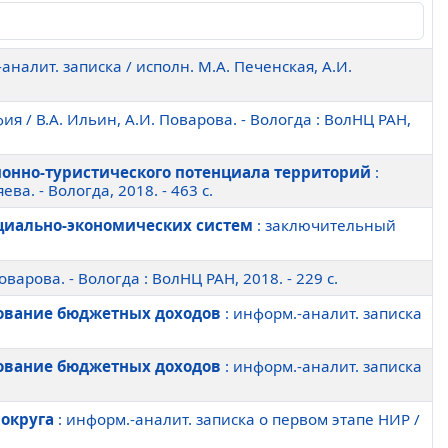
аналит. записка / исполн. М.А. Печенская, А.И.
ия / В.А. Ильин, А.И. Поварова. - Вологда : ВолНЦ РАН,
онно-туристического потенциала территорий
:
а. - Вологда, 2018. - 463 c.
оциально-экономических систем
: заключительный
варова. - Вологда : ВолНЦ РАН, 2018. - 229 c.
рование бюджетных доходов
: информ.-аналит. записка
рование бюджетных доходов
: информ.-аналит. записка
 округа
: информ.-аналит. записка о первом этапе НИР /